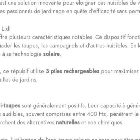
st une solution innovante pour éloigner ces nuisibles de 
n des passionnés de jardinage en quête d’efficacité sans per
 Lidl
fre plusieurs caractéristiques notables. Ce dispositif fon
ader les taupes, les campagnols et d’autres nuisibles. En l
 à sa technologie
solaire
.
ce répulsif utilise
3 piles rechargeables
pour maximiser s
ailles de jardins.
ti-taupes
sont généralement positifs. Leur capacité à gén
s audibles, souvent comprises entre 400 Hz, pénètrent le 
rchent des alternatives
naturelles
et non chimiques.
e, l’utilisation de l’anti-taupe solaire ne sera peut-être p