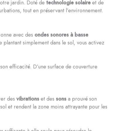
votre jardin. Doté de
technologie solaire
et de
turbations, tout en préservant l’environnement.
ctionne avec des
ondes sonores à basse
e plantant simplement dans le sol, vous activez
on efficacité. D’une surface de couverture
érer des
vibrations
et des
sons
a prouvé son
sol et rendent la zone moins attrayante pour les
as suffisante à elle seule pour résoudre le