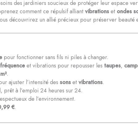
besoins des jardiniers soucieux de protéger leur espace ve
Apprenez comment ce répulsif alliant
vibrations
et
ondes s
 vous découvrirez un allié précieux pour préserver beauté 
e
pour fonctionner sans fils ni piles à changer.
 fréquence
et vibrations pour repousser les
taupes
,
camp
 m²
.
r ajuster l’intensité des
sons
et
vibrations
.
, prêt à l’emploi 24 heures sur 24.
respectueux de l’environnement.
0,99 €
.