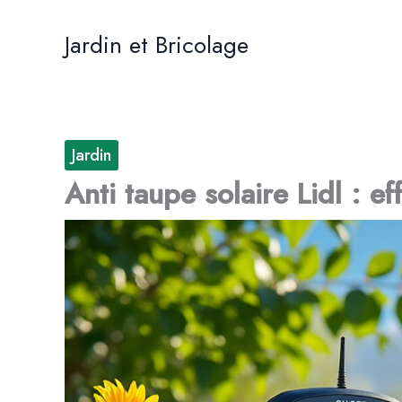
Aller
au
Jardin et Bricolage
contenu
Jardin
Anti taupe solaire Lidl : ef