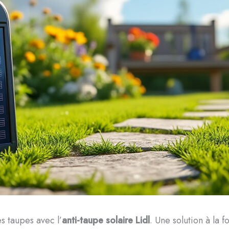
es taupes avec l’
anti-taupe solaire Lidl
. Une solution à la f