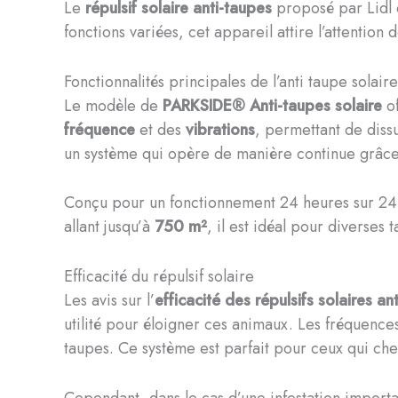
Le
répulsif solaire anti-taupes
proposé par Lidl e
fonctions variées, cet appareil attire l’attentio
Fonctionnalités principales de l’anti taupe solaire
Le modèle de
PARKSIDE® Anti-taupes solaire
of
fréquence
et des
vibrations
, permettant de dissu
un système qui opère de manière continue grâce
Conçu pour un fonctionnement 24 heures sur 24, 
allant jusqu’à
750 m²
, il est idéal pour diverses t
Efficacité du répulsif solaire
Les avis sur l’
efficacité des répulsifs solaires an
utilité pour éloigner ces animaux. Les fréquence
taupes. Ce système est parfait pour ceux qui che
Cependant, dans le cas d’une infestation important