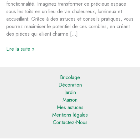
fonctionnalité. Imaginez transformer ce précieux espace
sous les toits en un lieu de vie chaleureux, lumineux et
accueillant. Grâce à des astuces et conseils pratiques, vous
pourrez maximiser le potentiel de ces combles, en créant
des pièces qui allient charme […]
Aménager
Lire la suite »
des
combles
dans
Bricolage
une
Décoration
fermette
Jardin
:
Maison
astuces
Mes astuces
et
Mentions légales
conseils
Contactez-Nous
pratiques