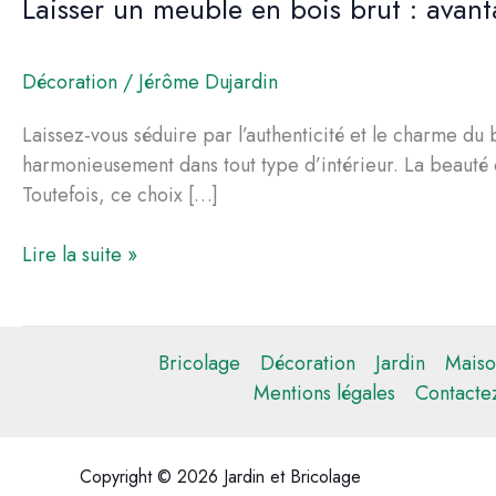
Laisser un meuble en bois brut : avant
Décoration
/
Jérôme Dujardin
Laissez-vous séduire par l’authenticité et le charme du 
harmonieusement dans tout type d’intérieur. La beauté d
Toutefois, ce choix […]
Laisser
Lire la suite »
un
meuble
en
Bricolage
Décoration
Jardin
Maiso
bois
Mentions légales
Contacte
brut
:
avantages
Copyright © 2026 Jardin et Bricolage
et