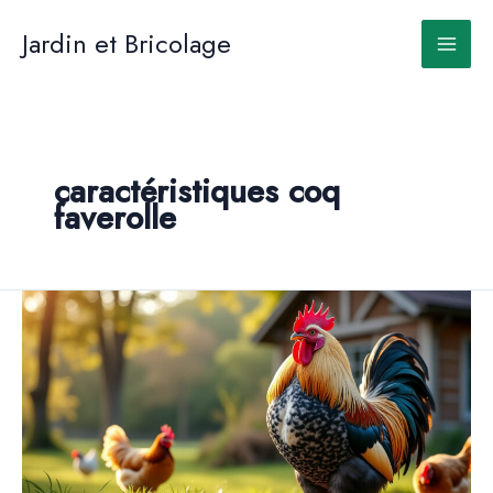
Aller
au
Jardin et Bricolage
contenu
caractéristiques coq
faverolle