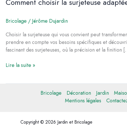
Comment choisir la surjeteuse adaptée
Bricolage
/
Jérôme Dujardin
Choisir la surjeteuse qui vous convient peut transforme
prendre en compte vos besoins spécifiques et découvri
fascinant des surjeteuses, où la précision et la finition [
Comment
Lire la suite »
choisir
la
surjeteuse
Bricolage
Décoration
Jardin
Maiso
adaptée
Mentions légales
Contacte
à
vos
besoins
Copyright © 2026 Jardin et Bricolage