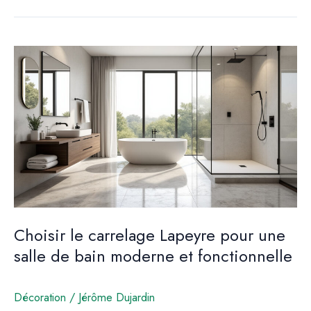
meuble
garde-
corps
pour
mezzanine
fonctionnel
et
esthétique
Choisir le carrelage Lapeyre pour une
salle de bain moderne et fonctionnelle
Décoration
/
Jérôme Dujardin