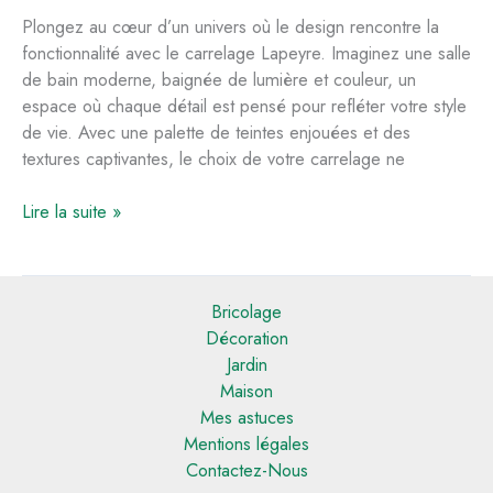
Plongez au cœur d’un univers où le design rencontre la
fonctionnalité avec le carrelage Lapeyre. Imaginez une salle
de bain moderne, baignée de lumière et couleur, un
espace où chaque détail est pensé pour refléter votre style
de vie. Avec une palette de teintes enjouées et des
textures captivantes, le choix de votre carrelage ne
Choisir
Lire la suite »
le
carrelage
Lapeyre
Bricolage
pour
Décoration
une
Jardin
salle
Maison
de
Mes astuces
bain
Mentions légales
moderne
Contactez-Nous
et