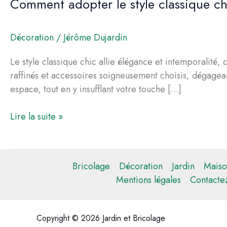
Comment adopter le style classique ch
Décoration
/
Jérôme Dujardin
Le style classique chic allie élégance et intemporalité
raffinés et accessoires soigneusement choisis, dégagean
espace, tout en y insufflant votre touche […]
Comment
Lire la suite »
adopter
le
style
Bricolage
Décoration
Jardin
Maiso
classique
Mentions légales
Contacte
chic
dans
votre
Copyright © 2026 Jardin et Bricolage
décoration