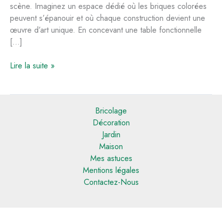
scène. Imaginez un espace dédié où les briques colorées
peuvent s’épanouir et où chaque construction devient une
œuvre d’art unique. En concevant une table fonctionnelle
[…]
Construire
Lire la suite »
une
table
de
Bricolage
jeu
Décoration
idéale
Jardin
pour
Maison
les
Mes astuces
Lego
Mentions légales
Contactez-Nous