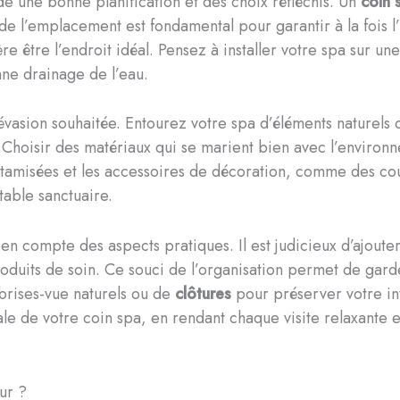
e une bonne planification et des choix réfléchis. Un
coin 
e l’emplacement est fondamental pour garantir à la fois l’i
ère être l’endroit idéal. Pensez à installer votre spa sur 
onne drainage de l’eau.
’évasion souhaitée. Entourez votre spa d’éléments nature
 Choisir des matériaux qui se marient bien avec l’environ
tamisées et les accessoires de décoration, comme des cou
table sanctuaire.
n compte des aspects pratiques. Il est judicieux d’ajoute
roduits de soin. Ce souci de l’organisation permet de garde
e brises-vue naturels ou de
clôtures
pour préserver votre inti
e de votre coin spa, en rendant chaque visite relaxante e
ur ?