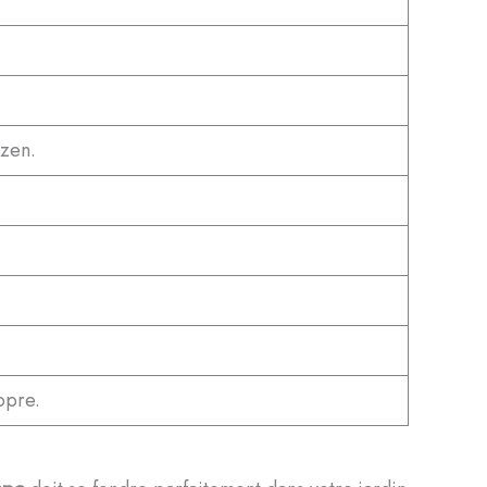
 zen.
opre.