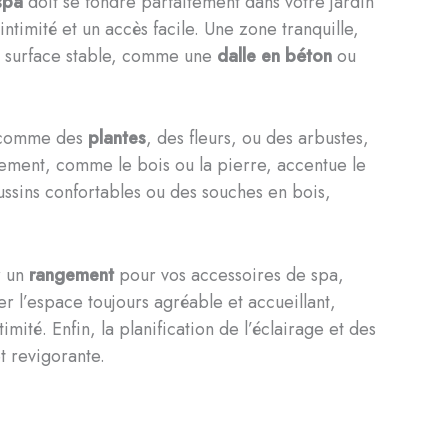
spa
doit se fondre parfaitement dans votre jardin
ntimité et un accès facile. Une zone tranquille,
une surface stable, comme une
dalle en béton
ou
ls comme des
plantes
, des fleurs, ou des arbustes,
nement, comme le bois ou la pierre, accentue le
ssins confortables ou des souches en bois,
r un
rangement
pour vos accessoires de spa,
r l’espace toujours agréable et accueillant,
mité. Enfin, la planification de l’éclairage et des
t revigorante.