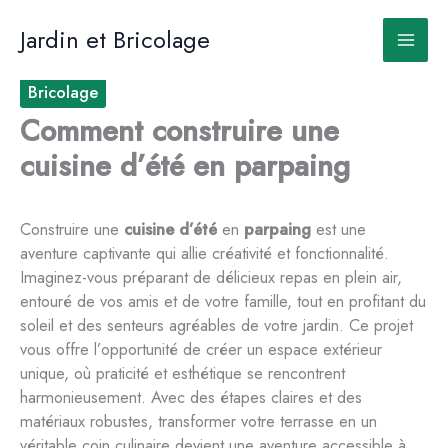
Aller
au
Jardin et Bricolage
contenu
Bricolage
Comment construire une
cuisine d’été en parpaing
Construire une
cuisine d’été
en
parpaing
est une
aventure captivante qui allie créativité et fonctionnalité.
Imaginez-vous préparant de délicieux repas en plein air,
entouré de vos amis et de votre famille, tout en profitant du
soleil et des senteurs agréables de votre jardin. Ce projet
vous offre l’opportunité de créer un espace extérieur
unique, où praticité et esthétique se rencontrent
harmonieusement. Avec des étapes claires et des
matériaux robustes, transformer votre terrasse en un
véritable coin culinaire devient une aventure accessible à