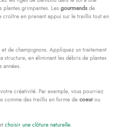
ncez les tiges de bambou dans le sol à une
s plantes grimpantes. Les
gourmands
de
croître en prenant appui sur le treillis tout en
tes et de champignons. Appliquez un traitement
a structure, en éliminant les débris de plantes
s années.
t votre créativité. Par exemple, vous pourriez
ns comme des treillis en forme de
coeur
ou
et
choisir une clôture naturelle
.