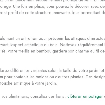
sissez un emplacement ensoleillé mais protégé du vent. Enfo
crage. Une fois en place, vous pouvez le décorer avec de
ent profit de cette structure innovante, leur permettant de 
également un entretien pour prévenir les attaques d’insec
ervant l’aspect esthétique du bois. Nettoyez régulièrement l
és, votre treillis en bambou gardera son charme au fil de
lorez différentes variantes selon la taille de votre jardin e
es
pour soutenir les melons ou d’autres plantes. Des desig
uche artistique à votre jardin.
r vos plantations, consultez ces liens :
clôturer un potager