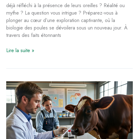
déjà réfléchi à la présence de leurs oreilles ? Réalité ou
mythe ? La question vous intrigue ? Préparez-vous à
plonger au cœur d’une exploration captivante, où la
biologie des poules se dévoilera sous un nouveau jour. À
travers des faits étonnants
Les
Lire la suite »
oreilles
des
poules
:
réalité
ou
mythe
?