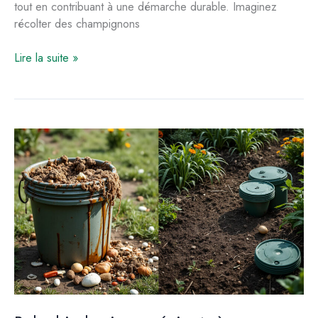
tout en contribuant à une démarche durable. Imaginez
récolter des champignons
Cultiver
Lire la suite »
des
pleurotes
sur
paille
en
milieu
domestique