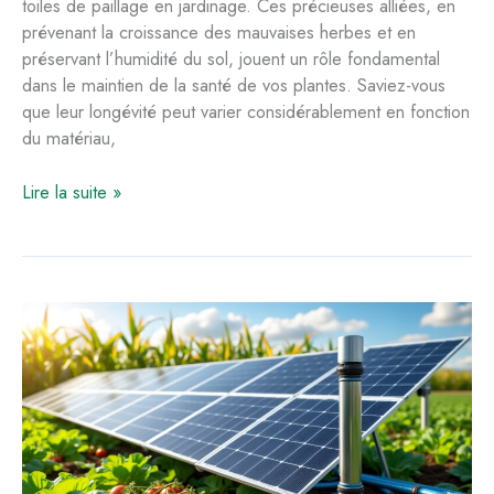
toiles de paillage en jardinage. Ces précieuses alliées, en
prévenant la croissance des mauvaises herbes et en
préservant l’humidité du sol, jouent un rôle fondamental
dans le maintien de la santé de vos plantes. Saviez-vous
que leur longévité peut varier considérablement en fonction
du matériau,
Durée
Lire la suite »
de
vie
des
toiles
de
paillage
en
jardinage