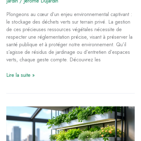
Jardin
/
Jérôme Dujardin
Plongeons au cœur d’un enjeu environnemental captivant :
le stockage des déchets verts sur terrain privé. La gestion
de ces précieuses ressources végétales nécessite de
respecter une réglementation précise, visant à préserver la
santé publique et à protéger notre environnement. Qu’il
s’agisse de résidus de jardinage ou d’entretien d’espaces
verts, chaque geste compte. Découvrez les
Stockage
Lire la suite »
des
déchets
verts
sur
terrain
privé
:
réglementation