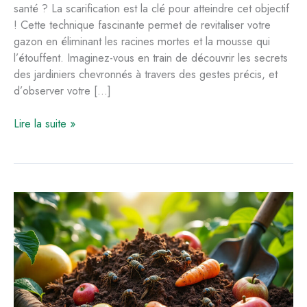
santé ? La scarification est la clé pour atteindre cet objectif
! Cette technique fascinante permet de revitaliser votre
gazon en éliminant les racines mortes et la mousse qui
l’étouffent. Imaginez-vous en train de découvrir les secrets
des jardiniers chevronnés à travers des gestes précis, et
d’observer votre […]
Techniques
Lire la suite »
efficaces
pour
utiliser
un
scarificateur
sur
votre
pelouse