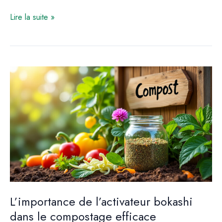
Agroforesterie
Lire la suite »
:
évaluation
des
avantages
et
inconvénients
L’importance de l’activateur bokashi
dans le compostage efficace