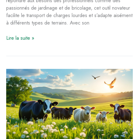
répondre aux besoins des professionnels comme des
passionnés de jardinage et de bricolage, cet outil novateur
facilite le transport de charges lourdes et s’adapte aisément
à différents types de terrains. Avec son
Brouette
Lire la suite »
électrique
Makita
:
performance
et
efficacité
pour
vos
chantiers