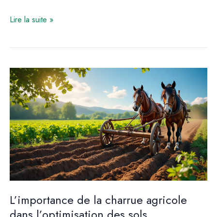
Optimiser
Lire la suite »
l’espace
avec
un
tour
de
culture
verticale
hydroponique
L’importance de la charrue agricole
dans l’optimisation des sols