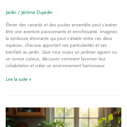
Jardin
/
Jérôme Dujardin
Élever des canards et des poules ensemble peut s’avérer
être une aventure passionnante et enrichissante. Imaginez
la symbiose étonnante qui peut s’établir entre ces deux
espèces, chacune apportant ses particularités et ses
bienfaits au jardin. Que vous soyez un jardinier aguerri ou
un novice curieux, découvrir comment favoriser leur
cohabitation et créer un environnement harmonieux
Élever
Lire la suite »
des
canards
et
des
poules
ensemble
: