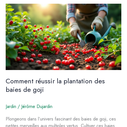
à
considérer
avant
d’adopter
cette
méthode
Comment réussir la plantation des
baies de goji
Jardin
/
Jérôme Dujardin
Plongeons dans l’univers fascinant des baies de goji, ces
petites merveilles aux multiples vertus. Cultiver ces baies