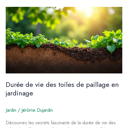
vache
dans
l’alimentation
des
ruminants
Durée de vie des toiles de paillage en
jardinage
Jardin
/
Jérôme Dujardin
Découvrez les secrets fascinants de la durée de vie des