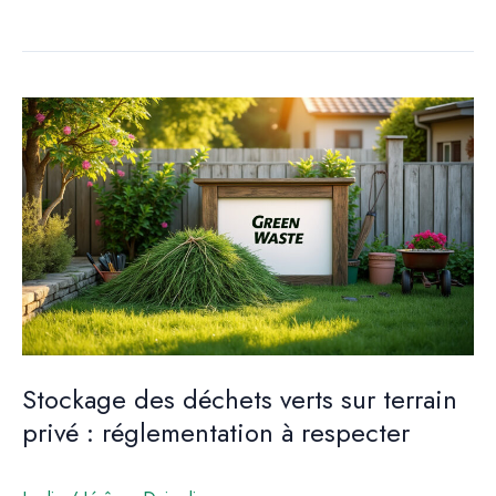
artificielle
des
vaches
:
techniques
et
enjeux
Stockage des déchets verts sur terrain
privé : réglementation à respecter