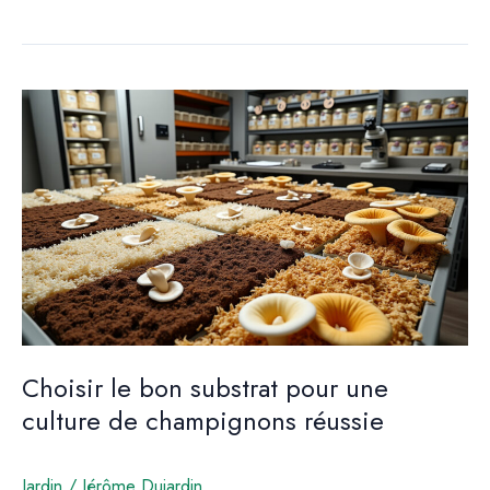
des
larves
de
mouche
soldat
dans
le
compostage
Choisir le bon substrat pour une
culture de champignons réussie
Jardin
/
Jérôme Dujardin