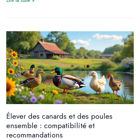
à
eau
solaire
pour
optimiser
l’irrigation
agricole
Élever des canards et des poules
ensemble : compatibilité et
recommandations