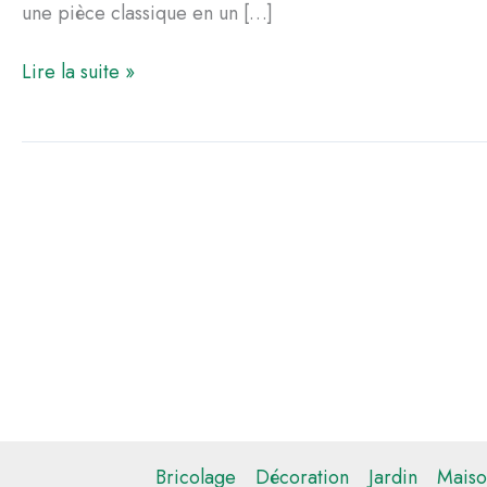
une pièce classique en un […]
Aménager
Lire la suite »
une
chambre
d’ami
avec
un
espace
bureau
fonctionnel
Bricolage
Décoration
Jardin
Maiso