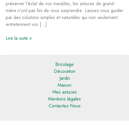
préserver l’éclat de vos meubles, les astuces de grand-
mère n’ont pas fini de vous surprendre. Laissez-vous guider
par des solutions simples et naturelles qui non seulement
entretennent vos […]
Méthodes
Lire la suite »
efficaces
pour
nettoyer
Bricolage
des
Décoration
fauteuils
Jardin
en
Maison
tissu
Mes astuces
Mentions légales
Contactez-Nous