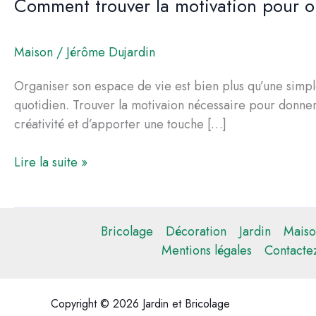
Comment trouver la motivation pour o
Maison
/
Jérôme Dujardin
Organiser son espace de vie est bien plus qu’une simpl
quotidien. Trouver la motivaion nécessaire pour donner 
créativité et d’apporter une touche […]
Comment
Lire la suite »
trouver
la
motivation
Bricolage
Décoration
Jardin
Maiso
pour
Mentions légales
Contacte
organiser
son
espace
Copyright © 2026 Jardin et Bricolage
de