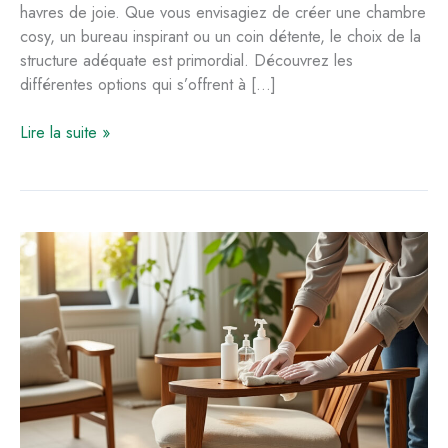
havres de joie. Que vous envisagiez de créer une chambre
cosy, un bureau inspirant ou un coin détente, le choix de la
structure adéquate est primordial. Découvrez les
différentes options qui s’offrent à […]
Choisir
Lire la suite »
la
charpente
idéale
pour
un
comble
aménageable