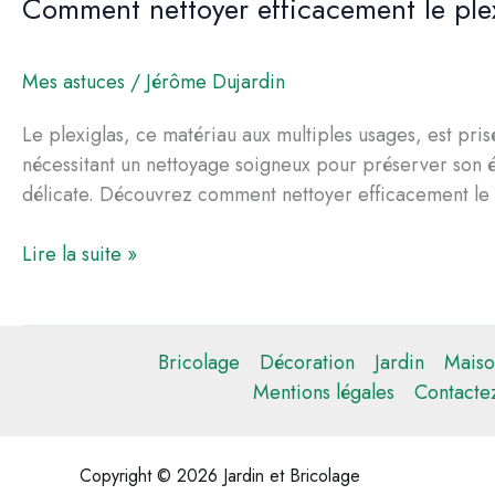
Comment nettoyer efficacement le plex
Mes astuces
/
Jérôme Dujardin
Le plexiglas, ce matériau aux multiples usages, est pris
nécessitant un nettoyage soigneux pour préserver son écl
délicate. Découvrez comment nettoyer efficacement le 
Comment
Lire la suite »
nettoyer
efficacement
le
Bricolage
Décoration
Jardin
Maiso
plexiglas
Mentions légales
Contacte
avec
de
l’acétone
Copyright © 2026 Jardin et Bricolage