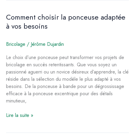
ponceuse
pour
Comment choisir la ponceuse adaptée
rénover
à vos besoins
vos
meubles
Bricolage
/
Jérôme Dujardin
Le choix d’une ponceuse peut transformer vos projets de
bricolage en succès retentissants. Que vous soyez un
passionné aguerri ou un novice désireux d’apprendre, la clé
réside dans la sélection du modèle le plus adapté à vos
besoins. De la ponceuse à bande pour un dégrossissage
efficace à la ponceuse excentrique pour des détails
minutieux,
Comment
Lire la suite »
choisir
la