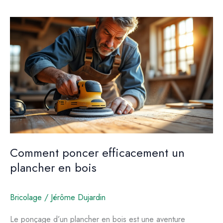
ponceuse
adaptée
à
vos
besoins
Comment poncer efficacement un
plancher en bois
Bricolage
/
Jérôme Dujardin
Le ponçage d’un plancher en bois est une aventure