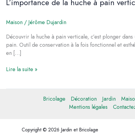
L’importance de la huche à pain verti
Maison
/
Jérôme Dujardin
Découvrir la huche à pain verticale, c’est plonger dans
pain. Outil de conservation à la fois fonctionnel et est
en […]
L’importance
Lire la suite »
de
la
huche
Bricolage
Décoration
Jardin
Maiso
à
Mentions légales
Contacte
pain
verticale
dans
Copyright © 2026 Jardin et Bricolage
la