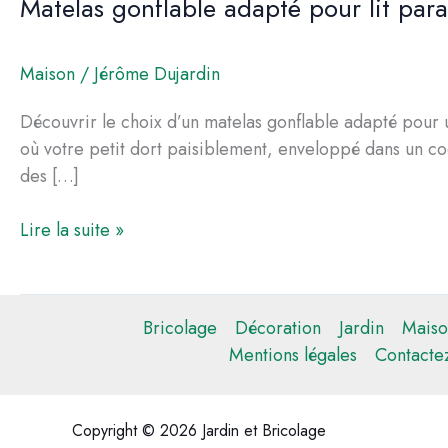
Matelas gonflable adapté pour lit parap
Maison
/
Jérôme Dujardin
Découvrir le choix d’un matelas gonflable adapté pour u
où votre petit dort paisiblement, enveloppé dans un coc
des […]
Matelas
Lire la suite »
gonflable
adapté
pour
Bricolage
Décoration
Jardin
Maiso
lit
Mentions légales
Contacte
parapluie
:
confort
Copyright © 2026 Jardin et Bricolage
et