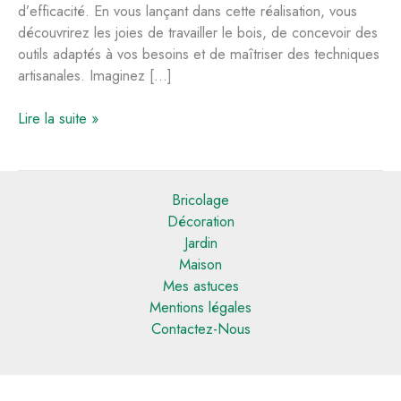
d’efficacité. En vous lançant dans cette réalisation, vous
découvrirez les joies de travailler le bois, de concevoir des
outils adaptés à vos besoins et de maîtriser des techniques
artisanales. Imaginez […]
Construire
Lire la suite »
un
banc
de
Bricolage
scie
Décoration
artisanal
Jardin
pour
Maison
des
Mes astuces
projets
Mentions légales
de
Contactez-Nous
menuiserie
réussis