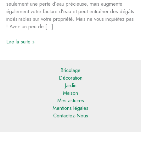
seulement une perte d’eau précieuse, mais augmente
également votre facture d’eau et peut entraîner des dégâts
indésirables sur votre propriété. Mais ne vous inquiétez pas
! Avec un peu de […]
Comment
Lire la suite »
résoudre
un
problème
Bricolage
de
Décoration
fuite
Jardin
sur
Maison
un
Mes astuces
robinet
Mentions légales
extérieur
Contactez-Nous