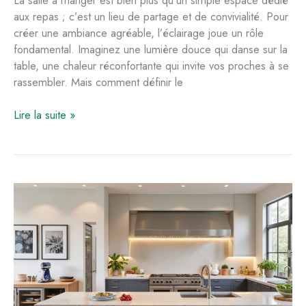
aux repas ; c’est un lieu de partage et de convivialité. Pour
créer une ambiance agréable, l’éclairage joue un rôle
fondamental. Imaginez une lumière douce qui danse sur la
table, une chaleur réconfortante qui invite vos proches à se
rassembler. Mais comment définir le
Salle
Lire la suite »
à
manger
:
nombre
optimal
de
spots
par
m2