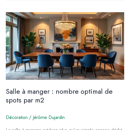
spots
à
installer
pour
une
superficie
de
30
m2
Salle à manger : nombre optimal de
spots par m2
Décoration
/
Jérôme Dujardin
La salle à manger est bien plus qu’un simple espace dédié