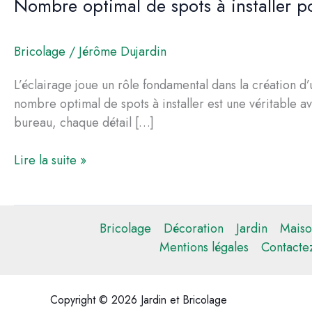
Nombre optimal de spots à installer p
Bricolage
/
Jérôme Dujardin
L’éclairage joue un rôle fondamental dans la création d
nombre optimal de spots à installer est une véritable a
bureau, chaque détail […]
Nombre
Lire la suite »
optimal
de
spots
Bricolage
Décoration
Jardin
Maiso
à
Mentions légales
Contacte
installer
pour
une
Copyright © 2026 Jardin et Bricolage
superficie