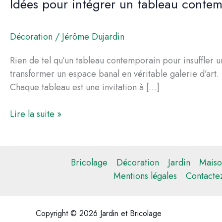
Idées pour intégrer un tableau contem
Décoration
/
Jérôme Dujardin
Rien de tel qu’un tableau contemporain pour insuffler u
transformer un espace banal en véritable galerie d’art.
Chaque tableau est une invitation à […]
Idées
Lire la suite »
pour
intégrer
un
Bricolage
Décoration
Jardin
Maiso
tableau
Mentions légales
Contacte
contemporain
dans
votre
Copyright © 2026 Jardin et Bricolage
salon