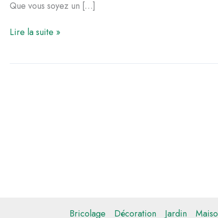
Que vous soyez un […]
Comment
Lire la suite »
poncer
efficacement
le
parquet
Bricolage
Décoration
Jardin
Maiso