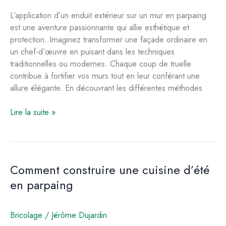
L’application d’un enduit extérieur sur un mur en parpaing
est une aventure passionnante qui allie esthétique et
protection. Imaginez transformer une façade ordinaire en
un chef-d’œuvre en puisant dans les techniques
traditionnelles ou modernes. Chaque coup de truelle
contribue à fortifier vos murs tout en leur conférant une
allure élégante. En découvrant les différentes méthodes
Application
Lire la suite »
d’un
enduit
extérieur
sur
Comment construire une cuisine d’été
parpaing
en parpaing
pour
assurer
une
Bricolage
/
Jérôme Dujardin
protection