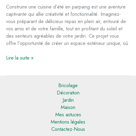
optimale
Construire une cuisine d’été en parpaing est une aventure
captivante qui allie créativité et fonctionnalité. Imaginez-
vous préparant de délicieux repas en plein air, entouré de
vos amis et de votre famille, tout en profitant du soleil et
des senteurs agréables de votre jardin. Ce projet vous
offre l’opportunité de créer un espace extérieur unique, où
Comment
Lire la suite »
construire
une
cuisine
Bricolage
d’été
Décoration
en
Jardin
parpaing
Maison
Mes astuces
Mentions légales
Contactez-Nous