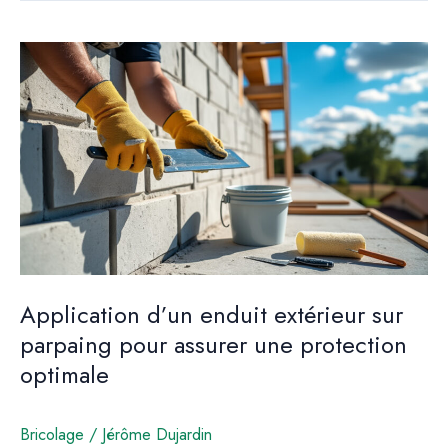
extérieur
à
la
chaux
sur
parpaing
Application d’un enduit extérieur sur
parpaing pour assurer une protection
optimale
Bricolage
/
Jérôme Dujardin